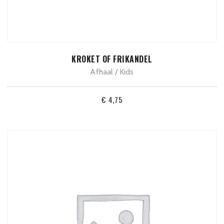
ADD TO CART
KROKET OF FRIKANDEL
Afhaal
Kids
€
4,75