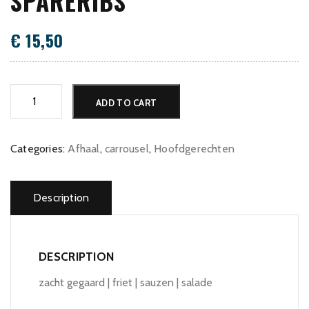
SPARERIBS
€
15,50
Spareribs
ADD TO CART
quantity
Categories:
Afhaal
,
carrousel
,
Hoofdgerechten
Description
DESCRIPTION
zacht gegaard | friet | sauzen | salade