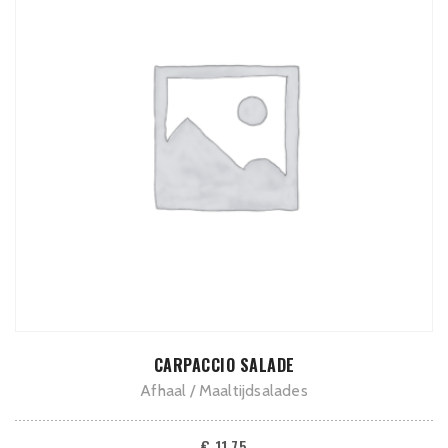
ADD TO CART
CARPACCIO SALADE
Afhaal
Maaltijdsalades
€
11,75