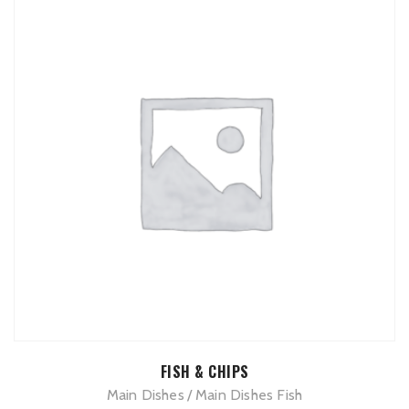
ADD TO CART
FISH & CHIPS
Main Dishes
Main Dishes Fish