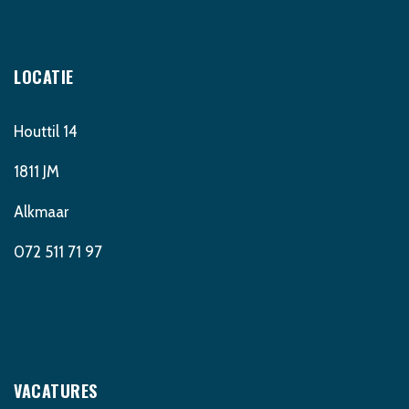
LOCATIE
Houttil 14
1811 JM
Alkmaar
072 511 71 97
VACATURES