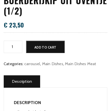
BOERDERIJKIP UIT OVENTJE
(1/2)
€
23,50
Boerderijkip
ADD TO CART
uit
oventje
(1/2)
Categories:
carrousel
,
Main Dishes
,
Main Dishes Meat
quantity
Description
DESCRIPTION