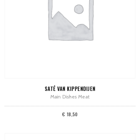
ADD TO CART
SATÉ VAN KIPPENDIJEN
Main Dishes Meat
€
18,50