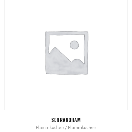
ADD TO CART
SERRANOHAM
Flammkuchen
Flammkuchen