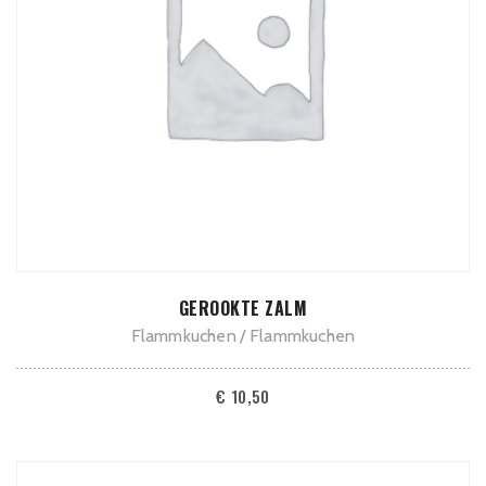
ADD TO CART
GEROOKTE ZALM
Flammkuchen
Flammkuchen
€
10,50