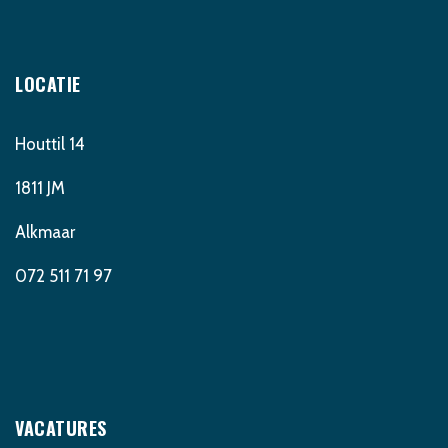
LOCATIE
Houttil 14
1811 JM
Alkmaar
072 511 71 97
VACATURES