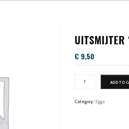
UITSMIJTER 
€
9,50
Uitsmijter
ADD TO C
'All
Inclusive'
quantity
Category:
Eggs