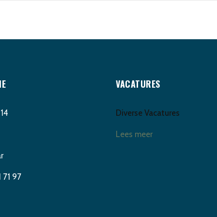
IE
VACATURES
 14
Diverse Vacatures
Lees meer
r
 71 97