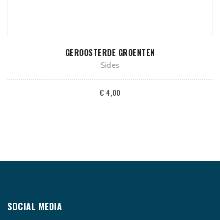
ADD TO CART
GEROOSTERDE GROENTEN
Sides
€
4,00
SOCIAL MEDIA