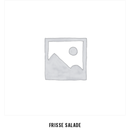
ADD TO CART
FRISSE SALADE