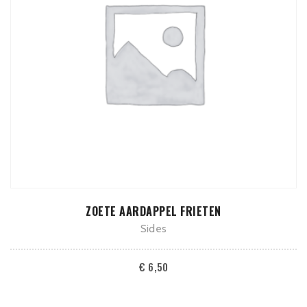
ADD TO CART
ZOETE AARDAPPEL FRIETEN
Sides
€
6,50