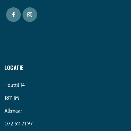
LOCATIE
Houttil 14
1811 JM
Alkmaar
072 511 71 97